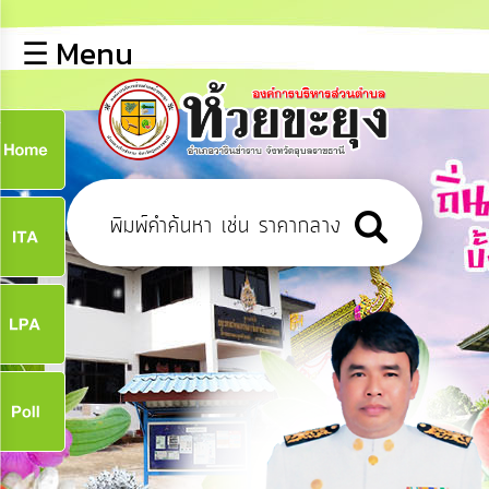
×
☰ Menu
lose
หน้า
หลัก
ข้อมูล
ก
พื้น
ฐาน
9
บุคลากร
ข่าว
ประชาสัมพันธ์
9
การ
เปิด
เผย
จ
ข้อมูล
สาธารณะ
OIT