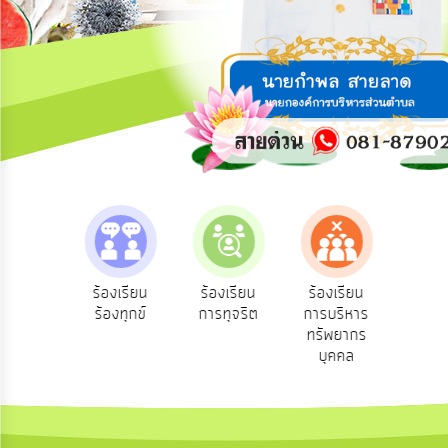
การ
ปฏิสัมพันธ์
ข้อมูล
รับ
ฟัง
ความ
คิด
เห็น
แผน
ยุทธศาสตร์/
แผน
e-Se
ฟังความ
ร้องเรียน
ร้องเรียน
ร้องเรียน
พัฒนา
บริ
ิดเห็น
ร้องทุกข์
การทุจริต
การบริหาร
ออน
ระชาชน
ทรัพยากร
การ
บุคคล
บริหาร/
พัฒนา
ทรัพยากร
บุคคล