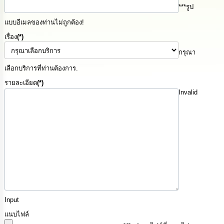
***รูป
นโยบาย
No
แบบอีเมลของท่านไม่ถูกต้อง!
Gift
Policy
เรื่อง
(*)
กรุณา
การ
เลือกบริการที่ท่านต้องการ.
ดำเนิน
การ
รายละเอียด
(*)
เพื่อ
Invalid
ป้องกัน
การ
ทุจริต
มาตรการ
ส่ง
เสริม
คุณธรรม
และ
ความ
โปร่งใส
Input
แนบไฟล์
ร้อง