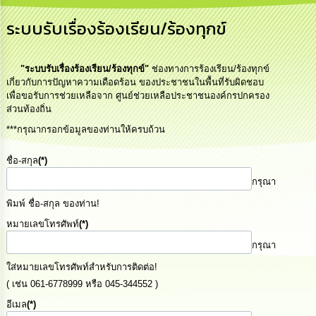
การ
ระบบรับเรื่องร้องเรียน/ร้องทุกข์
บริหาร
งาน
"ระบบรับเรื่องร้องเรียน/ร้องทุกข์"
ช่องทางการร้องเรียน/ร้องทุกข์
การ
เกี่ยวกับการปัญหาความเดือดร้อน ของประชาชนในพื้นที่รับผิดชอบ
ส่ง
เพื่อขอรับการช่วยเหลือจาก ศูนย์ช่วยเหลือประชาชนองค์กรปกครอง
เสริม
ส่วนท้องถิ่น
ความ
โปร่งใส
***กรุณากรอกข้อมูลของท่านให้ครบถ้วน
ชื่อ-สกุล
(*)
การ
จัด
กรุณา
ซื้อ
จัด
พิมพ์ ชื่อ-สกุล ของท่าน!
จ้าง
หมายเลขโทรศัพท์
(*)
กรุณา
การ
เงิน
ใส่หมายเลขโทรศัพท์สำหรับการติดต่อ!
การ
( เช่น 061-6778999 หรือ 045-344552 )
คลัง
อีเมล
(*)