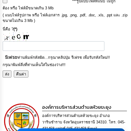
***รูปแบบไฟล์ที่แนบ ไม่ถูก
เรียน
ต้อง หรือ ไฟล์มีขนาดเกิน 3 Mb
ร้อง
ทุกข์
( แนบไฟล์รูปภาพ หรือ ไฟล์เอกสาร .jpg, .png, .pdf, .doc, .xls, .ppt และ .zip
ขนาดไม่เกิน 3 Mb )
e-
นี่คือ ?
(*)
Service
กิจการ
สภา
รีเฟรช
ท่านพิมพ์รหัสผิด...กรุณาคลิปปุ่ม รีเฟรช เพื่อรับรหัสใหม่!!
กรุณาพิมพ์สิ่งที่ท่านเห็นใส่ในช่องว่าง!!!
กิจการ
สภา
ท้อง
ถิ่น
ของ
องค์การบริหารส่วนตำบลห้วยขะยุง
เรา
องค์การบริหารส่วนตำบลห้วยขะยุง อำเภอ
การ
วารินชำราบ จังหวัดอุบลราชธานี 34310. โทร. 045-
จัดการ
431458 แฟกซ์ 045-431458 Email