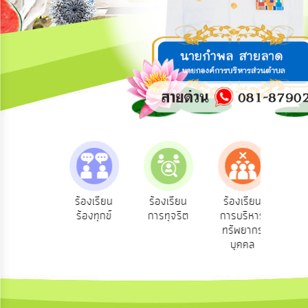
การ
ปฏิสัมพันธ์
ข้อมูล
รับ
ฟัง
ความ
คิด
เห็น
แผน
ยุทธศาสตร์/
แผน
e-Se
บฟังความ
ร้องเรียน
ร้องเรียน
ร้องเรียน
พัฒนา
บริ
คิดเห็น
ร้องทุกข์
การทุจริต
การบริหาร
ออน
ระชาชน
ทรัพยากร
การ
บุคคล
บริหาร/
พัฒนา
ทรัพยากร
บุคคล