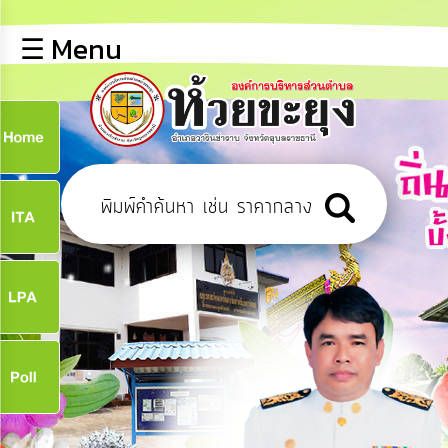
×
☰ Menu
lose
หน้า
หลัก
ข้อมูล
ก
พื้น
ฐาน
9
บุคลากร
ข่าว
ประชาสัมพันธ์
9
การ
เปิด
เผย
จ
ข้อมูล
สาธารณะ
OIT