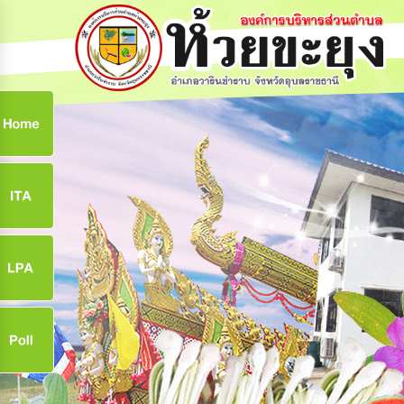
ก
9
9
จ