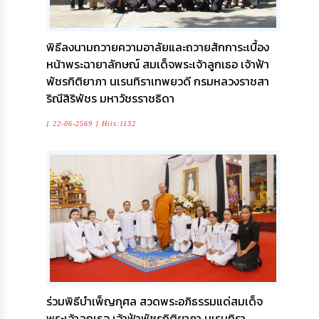
ความ
รู้
พิธีลงนามถวายความอาลัยและถวายสักการะเบื้อง
ข้อมูล
หน้าพระฉายาลักษณ์ สมเด็จพระเจ้าลูกเธอ เจ้าฟ้า
การ
ติดต่อ
พัชรกิติยาภา นเรนทิราเทพยวดี กรมหลวงราชสา
ริณีสิริพัชร มหาวัชรราชธิดา
[ 22-06-2569 ] Hits:1132
ร่วมพิธีบำเพ็ญกุศล สวดพระอภิธรรมแด่สมเด็จ
พระเจ้าลูกเธอ เจ้าฟ้าพัชรกิติยาภา นเรนทิรา