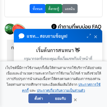
คำถามที่พบบ่อย FAQ
×
แชท... สอบถามข้อมูล!
การจดทะเบียนพาณิชย์มีขั้นตอนอย่างไร ?
เริ่มต้นการสนทนา 👋
กรุณากรอกชื่อของคุณเพื่อเริ่มแชทกับเจ้าหน้าที่
การติดต่อยื่นแบบชำระภาษีมีรายละเอียด
(เฉพาะในวันเวลาราชการ)
เว็บไซต์นี้มีการใช้งานคุกกี้เพื่อให้ท่านสามารถใช้บริการได้อย่างต่อ
อย่างไร ?
เนื่องและอำนวยความสะดวกในการใช้งานเว็บไซต์ รวมถึงช่วยให้
เราปรับปรุงการนำเสนอเนื้อหาให้ตรงตามความต้องการของท่าน
โดยท่านสามารถศึกษารายละเอียดเพิ่มเติมได้จาก
ประกาศการใช้
ผู้ขอขึ้นทะเบียนเพื่อรับเบี้ยยังชีพความพิการ
คุกกี้
และ
ประกาศเกี่ยวกับความเป็นส่วนตัว
เริ่มแชท
ต้องทำอย่างไร
×
ตั้งค่า
ยอมรับ