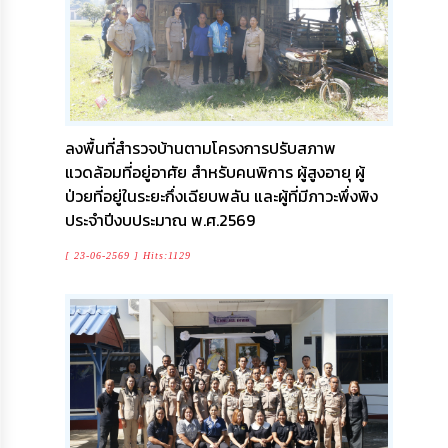
เรียน
ร้อง
ทุกข์
e-
Service
ลงพื้นที่สำรวจบ้านตามโครงการปรับสภาพ
แวดล้อมที่อยู่อาศัย สำหรับคนพิการ ผู้สูงอายุ ผู้
กิจการ
สภา
ป่วยที่อยู่ในระยะกึ่งเฉียบพลัน และผู้ที่มีภาวะพึ่งพิง
ประจำปีงบประมาณ พ.ศ.2569
กิจการ
สภา
[ 23-06-2569 ] Hits:1129
ท้อง
ถิ่น
ของ
เรา
การ
จัดการ