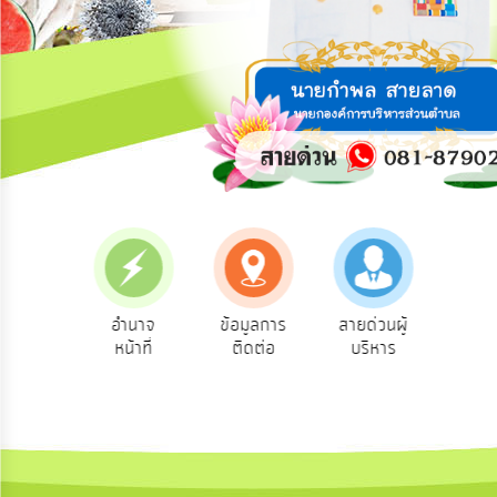
การ
ปฏิสัมพันธ์
ข้อมูล
รับ
ฟัง
ความ
คิด
เห็น
แผน
ยุทธศาสตร์/
แผน
คู่มือ
อำนาจ
ข้อมูลการ
สายด่วนผู้
รับฟั
พัฒนา
ระชาชน
หน้าที่
ติดต่อ
บริหาร
คิดเ
ประ
การ
บริหาร/
พัฒนา
ทรัพยากร
บุคคล