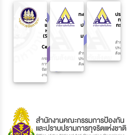
ระบบ
ขึ้น
ขอรับ
ค้นหา
ทะเบียน
ประโยชน์
งานทำ
ผู้
ทดแทน
และคน
ประกัน
กรณีว่าง
หางาน
ตน
งาน
(Smart
มาตรา
Job
40
สำนักงาน
Center)
ประกัน
สำนักงาน
สังคม
กรม
ประกัน
การ
สังคม
จัดหา
งาน