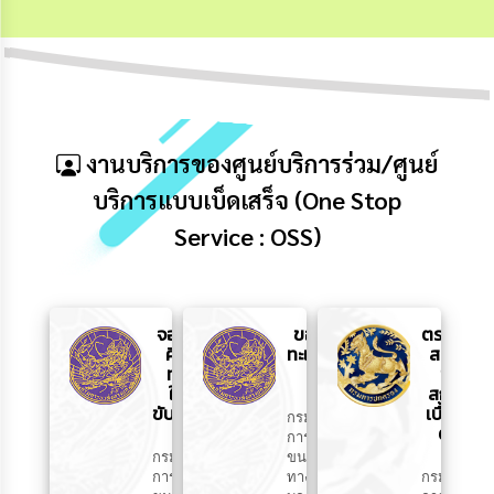
งานบริการของศูนย์บริการร่วม/ศูนย์
บริการแบบเบ็ดเสร็จ (One Stop
Service : OSS)
จอง
ขอเลข
ตรวจ
คิว
ทะเบียน
สอบ
ทำ
รถ
ชื่อ
ใบ
สกุล
ขับขี่
เบื้อง
กรม
ต้น
การ
กรม
ขนส่ง
การ
ทาง
กรม