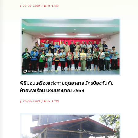
นโยบาย
[ 29-06-2569 ] Hits:1143
No
Gift
Policy
การ
ดำเนิน
การ
เพื่อ
ป้องกัน
การ
ทุจริต
พิธีมอบเครื่องแต่งกายชุดอาสาสมัครป้องกันภัย
มาตรการ
ฝ่ายพลเรือน ปีงบประมาณ 2569
ส่ง
เสริม
[ 26-06-2569 ] Hits:1139
คุณธรรม
และ
ความ
โปร่งใส
ร้อง