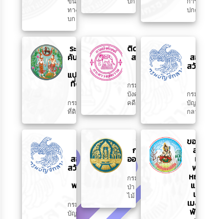
ขนส่ง
บก
การ
ทาง
ปกครอง
บก
ระบบ
ติดตาม
ตรวจ
ค้นหา
สถานะ
สอบสิทธิ์
รูป
คดี
สวัสดิการ
แปลง
สังคม
ที่ดิน
กรม
บังคับ
กรม
กรม
คดี
บัญชี
ที่ดิน
กลาง
ระบบ
ขอรับ
ขอรับ
ตรวจ
กล้าไม้
สาร
สอบสิทธิ
ออนไลน์
เร่ง
สวัสดิการ
พด.
รักษา
หญ้า
กรม
พยาบาล
แฝก
ป่า
และ
ไม้
เมล็ด
กรม
พันธุ์
บัญชี