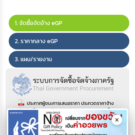
จัดซื้อจัดจ้าง eGP
ราคากลาง eGP
แผน/รายงาน
ประกาศผู้ชนะการเสนอราคา ประกวดราคาจ้าง
ก่อสร้างโครงการก่อสร้างถนนคอนกรีตเสริมเหล็ก
สายหนองปาคี หมู่ที่ 13 รหัสทางหลวงท้องถิ่น
อบ.ถ.38-005 ด้วยวิธีประกวดราคาอิเล็กทรอนิกส์
(e-bidding)