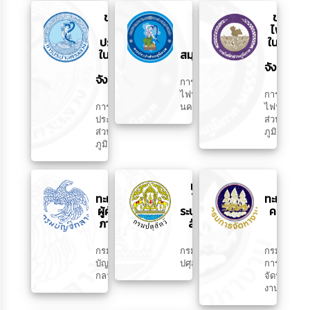
ขอใช้
ขอใช้ไฟฟ้า
ขอใช้
น้ำ
ในเขต
ไฟฟ้า
ประปา
นนทบุรี
ในเขต
ในเขต
สมุทรปราการ
ต่าง
ต่าง
จังหวัด
จังหวัด
การ
ไฟฟ้า
การ
การ
นครหลวง
ไฟฟ้า
ประปา
ส่วน
ส่วน
ภูมิภาค
ภูมิภาค
ลง
แจ้ง
ขึ้น
ทะเบียน
โรค
ทะเบียน
ผู้ค้ากับ
ระบาด
คนว่าง
ภาครัฐ
สัตว์
งาน
กรม
กรม
กรม
บัญชี
ปศุสัตว์
การ
กลาง
จัดหา
งาน