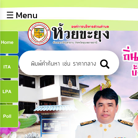
×
☰ Menu
lose
หน้า
หลัก
ข้อมูล
ก
พื้น
ฐาน
9
บุคลากร
ข่าว
ประชาสัมพันธ์
9
การ
เปิด
เผย
จ
ข้อมูล
สาธารณะ
OIT