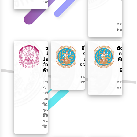
พืช
กลาง
ปุ๋ย
สด
กรม
พัฒนาที่ดิน
ขอมี
ยื่นภาษี
ติดตาม
บัตร
รายได้
การขอ
ประจำ
บุคคล
คืนภาษี
ตัวคน
ธรรมดา
ภ.ง.ด
พิการ
91/90
กรม
กรม
สรรพากร
กรม
ส่ง
สรรพากร
เสริม
และ
พัฒนา
คุณภาพ
ชีวิต
คน
พิการ