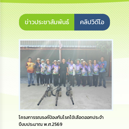
การ
บริหาร
งาน
ข่าวประชาสัมพันธ์
คลิปวิดีโอ
การ
ส่ง
เสริม
ความ
โปร่งใส
การ
จัด
ซื้อ
จัด
จ้าง
การ
เงิน
การ
โครงการรณรงค์ป้องกันโรคไข้เลือดออกประจำ
คลัง
ปีงบประมาณ พ.ศ.2569