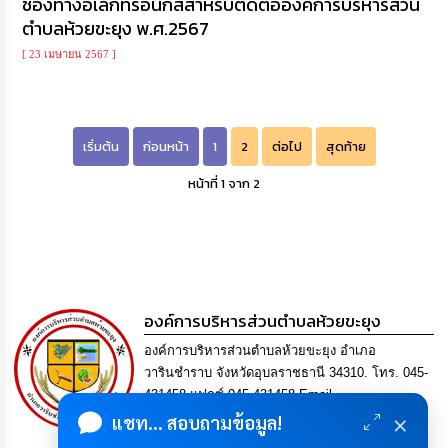
ช่องทางอิเล็กทรอนิกส์สำหรับติดต่อองค์การบริหารส่วน
ตำบลห้วยขะยุง พ.ศ.2567
[ 23 เมษายน 2567 ]
เริ่มต้น
ก่อนหน้า
1
2
ต่อไป
สุดท้าย
หน้าที่ 1 จาก 2
องค์การบริหารส่วนตำบลห้วยขะยุง
องค์การบริหารส่วนตำบลห้วยขะยุง อำเภอ
วารินชำราบ จังหวัดอุบลราชธานี 34310. โทร. 045-
431458 แฟกซ์ 045-431458 Email
×
saraban@huaikhayung.go.th
แชท... สอบถามข้อมูล!