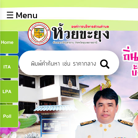
×
☰ Menu
lose
หน้า
หลัก
ข้อมูล
ก
พื้น
ฐาน
9
บุคลากร
ข่าว
ประชาสัมพันธ์
9
การ
เปิด
เผย
จ
ข้อมูล
สาธารณะ
OIT