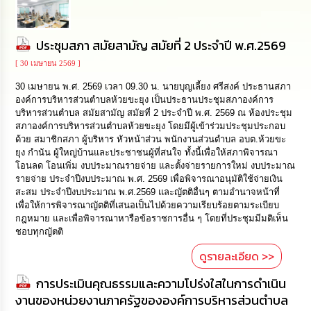
นโยบาย
No
Gift
ประชุมสภา สมัยสามัญ สมัยที่ 2 ประจำปี พ.ศ.2569
Policy
[ 30 เมษายน 2569 ]
การ
30 เมษายน พ.ศ. 2569 เวลา 09.30 น. นายบุญเลี้ยง ศรีสงค์ ประธานสภา
ดำเนิน
องค์การบริหารส่วนตำบลห้วยขะยุง เป็นประธานประชุมสภาองค์การ
การ
บริหารส่วนตำบล สมัยสามัญ สมัยที่ 2 ประจำปี พ.ศ. 2569 ณ ห้องประชุม
เพื่อ
สภาองค์การบริหารส่วนตำบลห้วยขะยุง โดยมีผู้เข้าร่วมประชุมประกอบ
ป้องกัน
ด้วย สมาชิกสภา ผู้บริหาร หัวหน้าส่วน พนักงานส่วนตำบล อบต.ห้วยขะ
การ
ยุง กำนัน ผู้ใหญ่บ้านและประชาชนผู้ที่สนใจ ทั้งนี้เพื่อให้สภาพิจารณา
ทุจริต
โอนลด โอนเพิ่ม งบประมาณรายจ่าย และตั้งจ่ายรายการใหม่ งบประมาณ
รายจ่าย ประจำปีงบประมาณ พ.ศ. 2569 เพื่อพิจารณาอนุมัติใช้จ่ายเงิน
สะสม ประจำปีงบประมาณ พ.ศ.2569 และญัตติอื่นๆ ตามอำนาจหน้าที่
มาตรการ
เพื่อให้การพิจารณาญัตติที่เสนอเป็นไปด้วยความเรียบร้อยตามระเบียบ
ส่ง
กฎหมาย และเพื่อพิจารณาหารือข้อราชการอื่น ๆ โดยที่ประชุมมีมติเห็น
เสริม
ชอบทุกญัตติ
คุณธรรม
และ
ดูรายละเอียด >>
ความ
โปร่งใส
การประเมินคุณธรรมและความโปร่งใสในการดำเนิน
งานของหน่วยงานภาครัฐขององค์การบริหารส่วนตำบล
ร้อง