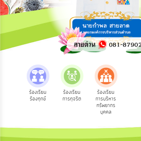
การ
ปฏิสัมพันธ์
ข้อมูล
รับ
ฟัง
ความ
คิด
เห็น
แผน
ยุทธศาสตร์/
แผน
e-Servic
วาม
ร้องเรียน
ร้องเรียน
ร้องเรียน
พัฒนา
บริการ
น
ร้องทุกข์
การทุจริต
การบริหาร
ออนไลน์
ชน
ทรัพยากร
การ
บุคคล
บริหาร/
พัฒนา
ทรัพยากร
บุคคล