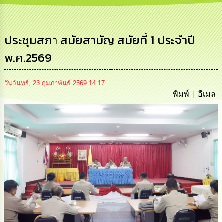
การ
บริหาร
งาน
ประชุมสภา สมัยสามัญ สมัยที่ 1 ประจำปี
พ.ศ.2569
การ
ส่ง
เสริม
ความ
วันจันทร์, 23 กุมภาพันธ์ 2569 14:17
โปร่งใส
พิมพ์
อีเมล
การ
จัด
ซื้อ
จัด
จ้าง
การ
เงิน
การ
คลัง