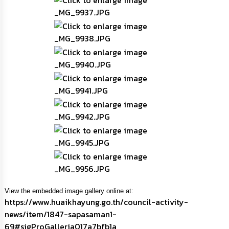
View the embedded image gallery online at:
https://www.huaikhayung.go.th/council-activity-
news/item/1847-sapasaman1-
69#sigProGalleria017a7bfb1a