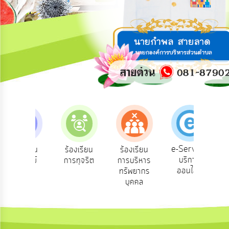
การ
ปฏิสัมพันธ์
ข้อมูล
รับ
ฟัง
ความ
คิด
เห็น
แผน
ยุทธศาสตร์/
แผน
e-Service
องเรียน
ร้องเรียน
ร้องเรียน
ถาม
พัฒนา
บริการ
องทุกข์
การทุจริต
การบริหาร
Q
ออนไลน์
ทรัพยากร
การ
บุคคล
บริหาร/
พัฒนา
ทรัพยากร
บุคคล