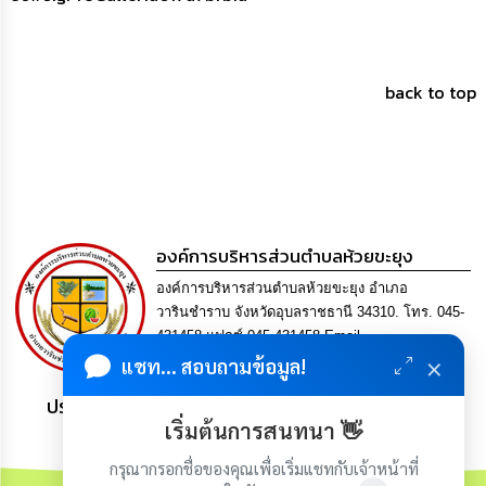
back to top
องค์การบริหารส่วนตำบลห้วยขะยุง
องค์การบริหารส่วนตำบลห้วยขะยุง อำเภอ
วารินชำราบ จังหวัดอุบลราชธานี 34310. โทร. 045-
431458 แฟกซ์ 045-431458 Email
×
saraban@huaikhayung.go.th
แชท... สอบถามข้อมูล!
ประชาชน มีภูมิคุ้มกัน พึ่งพาตนเอง พอเพียง เป็นสุข
เริ่มต้นการสนทนา 👋
กรุณากรอกชื่อของคุณเพื่อเริ่มแชทกับเจ้าหน้าที่