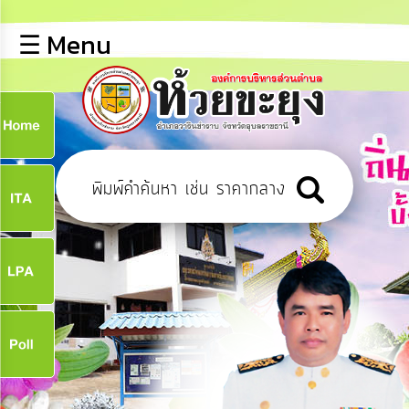
×
☰ Menu
lose
หน้า
หลัก
ข้อมูล
ก
พื้น
ฐาน
9
บุคลากร
ข่าว
ประชาสัมพันธ์
9
การ
เปิด
เผย
จ
ข้อมูล
สาธารณะ
OIT