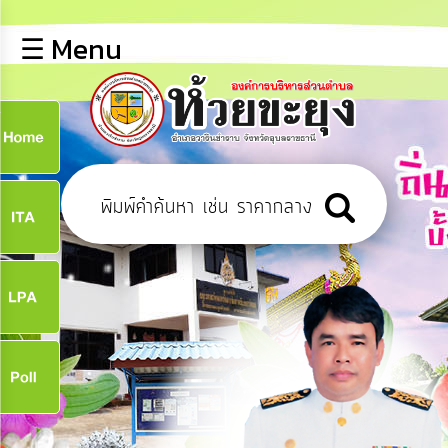
×
☰ Menu
lose
หน้า
หลัก
ข้อมูล
ก
พื้น
ฐาน
9
บุคลากร
ข่าว
ประชาสัมพันธ์
9
การ
เปิด
เผย
จ
ข้อมูล
สาธารณะ
OIT