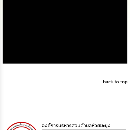
นโยบาย
No
Gift
Policy
การ
ดำเนิน
การ
เพื่อ
ป้องกัน
การ
ทุจริต
back to top
มาตรการ
ส่ง
เสริม
คุณธรรม
และ
ความ
โปร่งใส
องค์การบริหารส่วนตำบลห้วยขะยุง
ร้อง