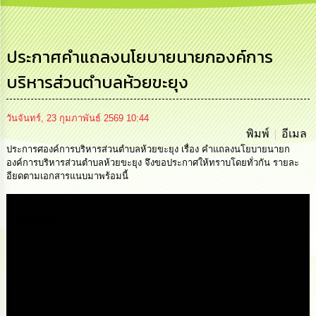
การ
บริหาร
งาน
ประกาศคำแถลงนโยบายนายกองค์การ
บริหารส่วนตำบลห้วยขะยุง
การ
ส่ง
เสริม
ความ
วันจันทร์, 23 กุมภาพันธ์ 2569 10:44
โปร่งใส
พิมพ์
อีเมล
ประการศองค์การบริหารส่วนตำบลห้วยขะยุง เรื่อง คำแถลงนโยบายนายก
องค์การบริหารส่วนตำบลห้วยขะยุง จึงขอประกาศให้ทราบโดยทั่วกัน รายละ
การ
อียดตามเอกสารแนบมาพร้อมนี้
จัด
ซื้อ
จัด
Media
จ้าง
การ
เงิน
การ
คลัง