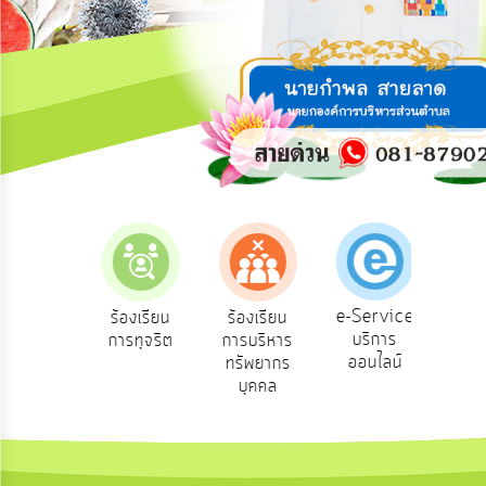
การ
ปฏิสัมพันธ์
ข้อมูล
รับ
ฟัง
ความ
คิด
เห็น
แผน
ยุทธศาสตร์/
แผน
e-Service
องเรียน
ร้องเรียน
ร้องเรียน
ถาม
พัฒนา
บริการ
องทุกข์
การทุจริต
การบริหาร
Q
ออนไลน์
ทรัพยากร
การ
บุคคล
บริหาร/
พัฒนา
ทรัพยากร
บุคคล