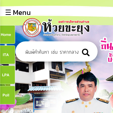
×
☰ Menu
lose
หน้า
หลัก
ข้อมูล
ก
พื้น
ฐาน
9
บุคลากร
ข่าว
ประชาสัมพันธ์
9
การ
เปิด
เผย
จ
ข้อมูล
สาธารณะ
OIT