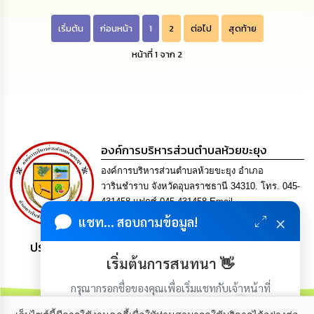
นโยบาย
No
เริ่มต้น
ก่อนหน้า
1
2
ต่อไป
สุดท้าย
Gift
Policy
หน้าที่ 1 จาก 2
การ
ดำเนิน
การ
เพื่อ
ป้องกัน
องค์การบริหารส่วนตำบลห้วยขะยุง
การ
ทุจริต
องค์การบริหารส่วนตำบลห้วยขะยุง อำเภอ
วารินชำราบ จังหวัดอุบลราชธานี 34310. โทร. 045-
มาตรการ
431458 แฟกซ์ 045-431458 Email
ส่ง
×
saraban@huaikhayung.go.th
แชท... สอบถามข้อมูล!
เสริม
คุณธรรม
ประชาชน มีภูมิคุ้มกัน พึ่งพาตนเอง พอเพียง เป็นสุข
และ
ความ
เริ่มต้นการสนทนา 👋
โปร่งใส
กรุณากรอกชื่อของคุณเพื่อเริ่มแชทกับเจ้าหน้าที่
(เฉพาะในวันเวลาราชการ)
ร้อง