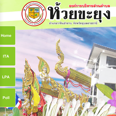
ก
9
9
จ