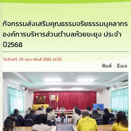
การ
บริหาร
งาน
กิจกรรมส่งเสริมคุณธรรมจริยธรรมบุคลากร
องค์การบริหารส่วนตำบลห้วยขะยุง ประจำ
การ
ส่ง
ปี2568
เสริม
ความ
โปร่งใส
วันจันทร์, 03 กุมภาพันธ์ 2568 14:55
พิมพ์
อีเมล
การ
จัด
ซื้อ
จัด
จ้าง
การ
เงิน
การ
คลัง