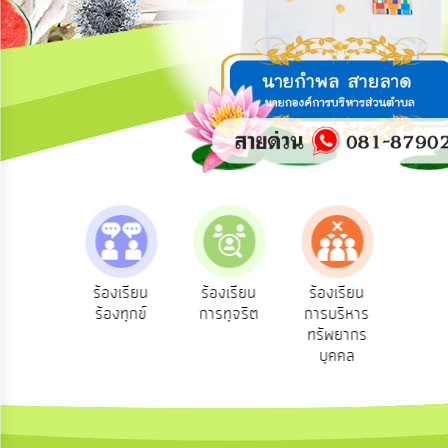
การ
ปฏิสัมพันธ์
ข้อมูล
รับ
ฟัง
ความ
คิด
เห็น
แผน
ยุทธศาสตร์/
แผน
e-Se
ฟังความ
ร้องเรียน
ร้องเรียน
ร้องเรียน
พัฒนา
บริ
ิดเห็น
ร้องทุกข์
การทุจริต
การบริหาร
ออน
ระชาชน
ทรัพยากร
การ
บุคคล
บริหาร/
พัฒนา
ทรัพยากร
บุคคล