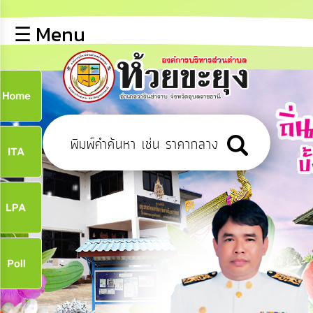
×
☰ Menu
lose
หน้า
หลัก
ข้อมูล
ก
พื้น
ฐาน
9
บุคลากร
ข่าว
ประชาสัมพันธ์
9
การ
เปิด
เผย
จ
ข้อมูล
สาธารณะ
OIT