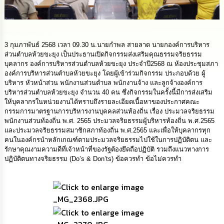
นโยบาย
No
Gift
Policy
3 กุมภาพันธ์ 2568 เวลา 09.30 น.นายกำพล สายลาด นายกองค์การบริหาร
ส่วนตำบลห้วยขะยุง เป็นประธานเปิดกิจกรรมส่งเสริมคุณธรรมจริยธรรม
การ
บุคลากร องค์การบริหารส่วนตำบลห้วยขะยุง ประจำปี2568 ณ ห้องประชุมสภา
ดำเนิน
องค์การบริหารส่วนตำบลห้วยขะยุง โดยผู้เข้าร่วมกิจกรรม ประกอบด้วย ผู้
การ
บริหาร หัวหน้าส่วน พนักงานส่วนตำบล พนักงานจ้าง และลูกจ้างองค์การ
เพื่อ
บริหารส่วนตำบลห้วยขะยุง จำนวน 40 คน ซึ่งกิจกรรมในครั้งนี้มีการส่งเสริม
ป้องกัน
ให้บุคลากรในหน่วยงานได้ทราบถึงรายละเอียดเนื้อหาของประกาศคณะ
การ
กรรมการมาตรฐานการบริหารงานบุคคลส่วนท้องถิ่น เรื่อง ประมวลจริยธรรม
ทุจริต
พนักงานส่วนท้องถิ่น พ.ศ. 2565 ประมวลจริยธรรมผู้บริหารท้องถิ่น พ.ศ.2565
และประมวลจริยธรรมสมาชิกสภาท้องถิ่น พ.ศ.2565 และเพื่อให้บุคลากรทุก
คนในองค์กรนำหลักเกณฑ์ตามประมวลจริยธรรมไปใช้ในการปฏิบัติตน และ
มาตรการ
ส่ง
รักษาคุณงามความดีที่เจ้าหน้าที่ของรัฐต้องยึดถือปฏิบัติ รวมถึงแนวทางการ
เสริม
ปฏิบัติตนทางจริยธรรม (Do’s & Don’ts) ข้อควรทำ ข้อไม่ควรทำ
คุณธรรม
และ
ความ
โปร่งใส
ร้อง