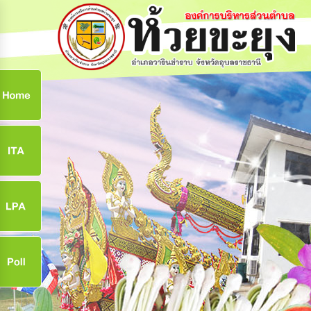
ก
9
9
จ