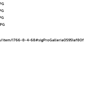
ws/item/1766-8-4-68#sigProGalleria05951af80f