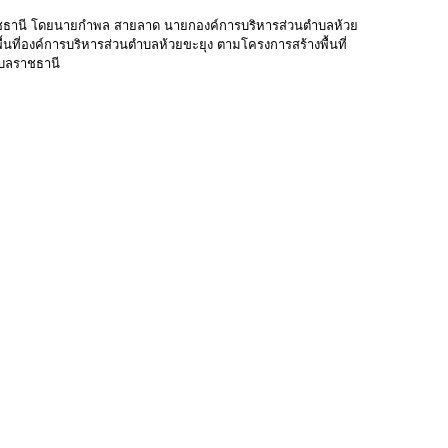
บลราชธานี โดยนายกำพล สายลาด นายกองค์การบริหารส่วนตำบลห้วย
ที่องค์การบริหารส่วนตำบลห้วยขะยุง ตามโครงการสร้างพื้นที่
ุบลราชธานี