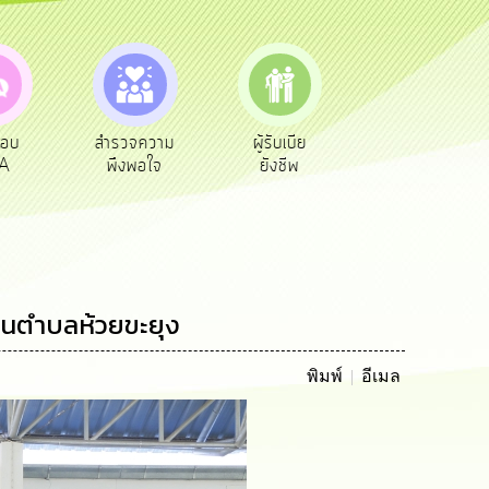
ความ
ผู้รับเบีย
ประเมินภาษี
ทะเบียน
อใจ
ยังชีพ
ท้องถิ่น
พาณิชย์
วนตำบลห้วยขะยุง
พิมพ์
อีเมล