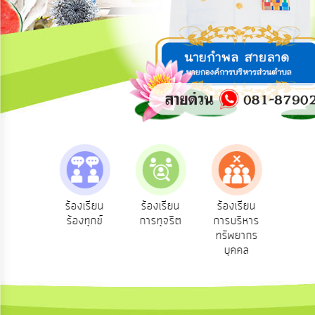
การ
ปฏิสัมพันธ์
ข้อมูล
รับ
ฟัง
ความ
คิด
เห็น
แผน
ยุทธศาสตร์/
แผน
e-Se
ฟังความ
ร้องเรียน
ร้องเรียน
ร้องเรียน
พัฒนา
บริ
ิดเห็น
ร้องทุกข์
การทุจริต
การบริหาร
ออน
ระชาชน
ทรัพยากร
การ
บุคคล
บริหาร/
พัฒนา
ทรัพยากร
บุคคล