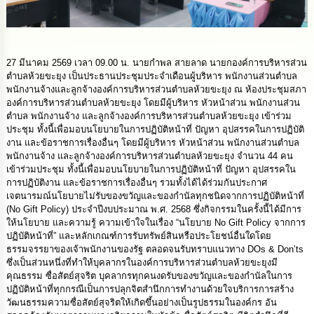
นโยบาย
No
Gift
Policy
27 มีนาคม 2569 เวลา 09.00 น. นายกำพล สายลาด นายกองค์การบริหารส่วน
ตำบลห้วยขะยุง เป็นประธานประชุมประจำเดือนผู้บริหาร พนักงานส่วนตำบล
การ
พนักงานจ้างและลูกจ้างองค์การบริหารส่วนตำบลห้วยขะยุง ณ ห้องประชุมสภา
ดำเนิน
องค์การบริหารส่วนตำบลห้วยขะยุง โดยมีผู้บริหาร หัวหน้าส่วน พนักงานส่วน
การ
ตำบล พนักงานจ้าง และลูกจ้างองค์การบริหารส่วนตำบลห้วยขะยุง เข้าร่วม
เพื่อ
ประชุม ทั้งนี้เพื่อมอบนโยบายในการปฏิบัติหน้าที่ ปัญหา อุปสรรคในการปฏิบัติ
ป้องกัน
งาน และข้อราชการเรื่องอื่นๆ โดยมีผู้บริหาร หัวหน้าส่วน พนักงานส่วนตำบล
การ
พนักงานจ้าง และลูกจ้างองค์การบริหารส่วนตำบลห้วยขะยุง จำนวน 44 คน
ทุจริต
เข้าร่วมประชุม ทั้งนี้เพื่อมอบนโยบายในการปฏิบัติหน้าที่ ปัญหา อุปสรรคใน
การปฏิบัติงาน และข้อราชการเรื่องอื่นๆ รวมทั้งได้ได้ร่วมกันประกาศ
เจตนารมณ์นโยบายไม่รับของขวัญและของกำนัลทุกชนิดจากการปฏิบัติหน้าที่
มาตรการ
ส่ง
(No Gift Policy) ประจำปีงบประมาณ พ.ศ. 2568 ซึ่งกิจกรรมในครั้งนี้ได้มีการ
เสริม
ให้นโยบาย และความรู้ ความเข้าใจในเรื่อง “นโยบาย No Gift Policy จากการ
คุณธรรม
ปฏิบัติหน้าที่” และหลักเกณฑ์การรับทรัพย์สินหรือประโยชน์อื่นใดโดย
และ
ธรรมจรรยาของเจ้าพนักงานของรัฐ ตลอดจนรับทราบแนวทาง DOs & Don’ts
ความ
ซึ่งเป็นส่วนหนึ่งที่ทำให้บุคลากรในองค์การบริหารส่วนตำบลห้วยขะยุงมี
โปร่งใส
คุณธรรม ซื่อสัตย์สุจริต บุคลากรทุกคนงดรับของขวัญและของกำนัลในการ
ปฏิบัติหน้าที่ทุกกรณีเป็นการปลุกจิตสำนึกการทำงานด้วยใจบริการการสร้าง
วัฒนธรรมความซื่อสัตย์สุจริตให้เกิดขึ้นอย่างเป็นรูปธรรมในองค์กร อัน
ร้อง