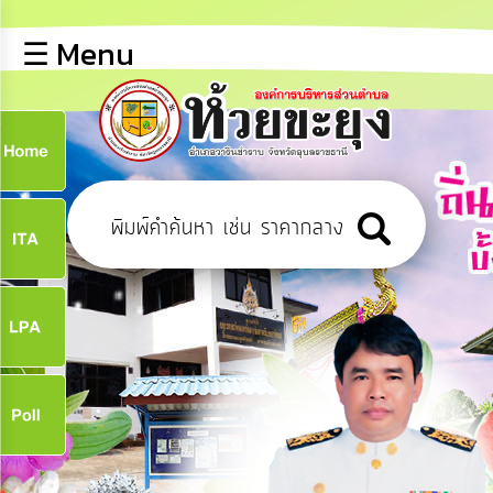
×
☰ Menu
lose
หน้า
หลัก
ข้อมูล
ก
พื้น
ฐาน
9
บุคลากร
ข่าว
ประชาสัมพันธ์
9
การ
เปิด
เผย
จ
ข้อมูล
สาธารณะ
OIT