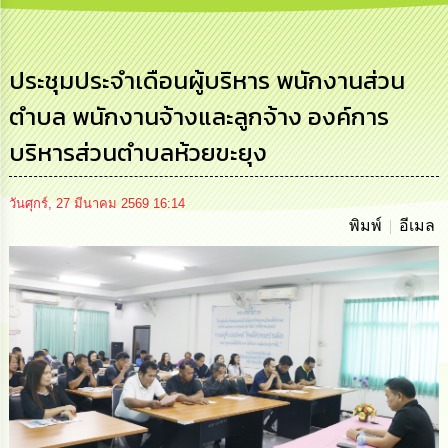
การ
บริหาร
งาน
ประชุมประจำเดือนผู้บริหาร พนักงานส่วน
ตำบล พนักงานจ้างและลูกจ้าง องค์การ
การ
ส่ง
บริหารส่วนตำบลห้วยขะยุง
เสริม
ความ
โปร่งใส
วันศุกร์, 27 มีนาคม 2569 16:14
พิมพ์
อีเมล
การ
จัด
ซื้อ
จัด
จ้าง
การ
เงิน
การ
คลัง