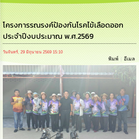
การ
บริหาร
งาน
โครงการรณรงค์ป้องกันโรคไข้เลือดออก
ประจำปีงบประมาณ พ.ศ.2569
การ
ส่ง
เสริม
ความ
วันจันทร์, 29 มิถุนายน 2569 15:10
โปร่งใส
พิมพ์
อีเมล
การ
จัด
ซื้อ
จัด
จ้าง
การ
เงิน
การ
คลัง