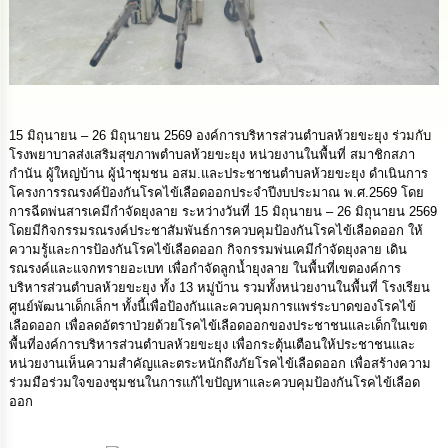
นโยบาย
No
Gift
Policy
การ
15 มิถุนายน – 26 มิถุนายน 2569 องค์การบริหารส่วนตำบลห้วยขะยุง ร่วมกับ
ดำเนิน
โรงพยาบาลส่งเสริมสุขภาพตำบลห้วยขะยุง หน่วยงานในพื้นที่ สมาชิกสภา
การ
กำนัน ผู้ใหญ่บ้าน ผู้นำชุมชน อสม.และประชาชนตำบลห้วยขะยุง ดำเนินการ
เพื่อ
โครงการรณรงค์ป้องกันโรคไข้เลือดออกประจำปีงบประมาณ พ.ศ.2569 โดย
ป้องกัน
การ
การฉีดพ่นสารเคมีกำจัดยุงลาย ระหว่างวันที่ 15 มิถุนายน – 26 มิถุนายน 2569
ทุจริต
โดยมีกิจกรรมรณรงค์ประชาสัมพันธ์การควบคุมป้องกันโรคไข้เลือดออก ให้
ความรู้และการป้องกันโรคไข้เลือดออก กิจกรรมพ่นเคมีกำจัดยุงลาย เดิน
รณรงค์และแจกทรายอะเบท เพื่อกำจัดลูกน้ำยุงลาย ในพื้นที่เขตองค์การ
มาตรการ
บริหารส่วนตำบลห้วยขะยุง ทั้ง 13 หมู่บ้าน รวมทั้งหน่วยงานในพื้นที่ โรงเรียน
ส่ง
ศูนย์พัฒนาเด็กเล็กฯ ทั้งนี้เพื่อป้องกันและควบคุมการแพร่ระบาดของโรคไข้
เสริม
เลือดออก เพื่อลดอัตราป่วยด้วยโรคไข้เลือดออกของประชาชนและเด็กในเขต
คุณธรรม
พื้นที่องค์การบริหารส่วนตำบลห้วยขะยุง เพื่อกระตุ้นเตือนให้ประชาชนและ
และ
หน่วยงานเห็นความสำคัญและตระหนักถึงภัยโรคไข้เลือดออก เพื่อสร้างความ
ความ
ร่วมมือร่วมใจของชุมชนในการแก้ไขปัญหาและควบคุมป้องกันโรคไข้เลือด
โปร่งใส
ออก
ร้อง