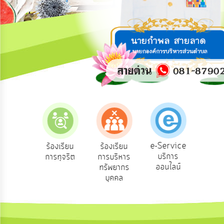
การ
ปฏิสัมพันธ์
ข้อมูล
รับ
ฟัง
ความ
คิด
เห็น
แผน
ยุทธศาสตร์/
แผน
e-Service
องเรียน
ร้องเรียน
ร้องเรียน
ถาม
พัฒนา
บริการ
องทุกข์
การทุจริต
การบริหาร
Q
ออนไลน์
ทรัพยากร
การ
บุคคล
บริหาร/
พัฒนา
ทรัพยากร
บุคคล