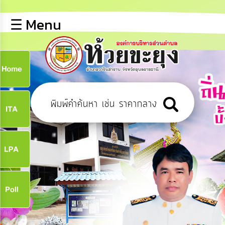
×
☰ Menu
lose
หน้า
หลัก
ข้อมูล
ก
พื้น
ฐาน
9
บุคลากร
ข่าว
ประชาสัมพันธ์
9
การ
เปิด
เผย
จ
ข้อมูล
สาธารณะ
OIT