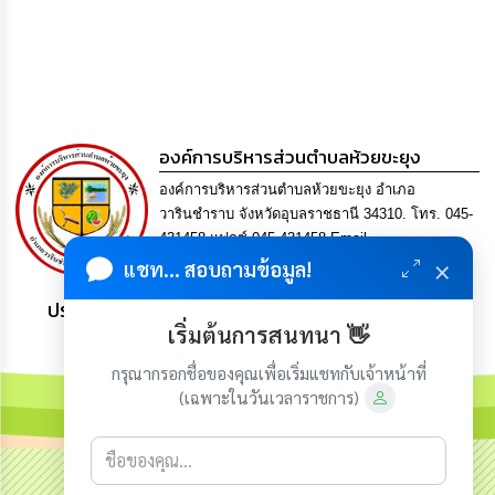
องค์การบริหารส่วนตำบลห้วยขะยุง
องค์การบริหารส่วนตำบลห้วยขะยุง อำเภอ
วารินชำราบ จังหวัดอุบลราชธานี 34310. โทร. 045-
431458 แฟกซ์ 045-431458 Email
×
saraban@huaikhayung.go.th
แชท... สอบถามข้อมูล!
ประชาชน มีภูมิคุ้มกัน พึ่งพาตนเอง พอเพียง เป็นสุข
เริ่มต้นการสนทนา 👋
กรุณากรอกชื่อของคุณเพื่อเริ่มแชทกับเจ้าหน้าที่
(เฉพาะในวันเวลาราชการ)
เกี่ยวกับเรา
ติดต่อเรา