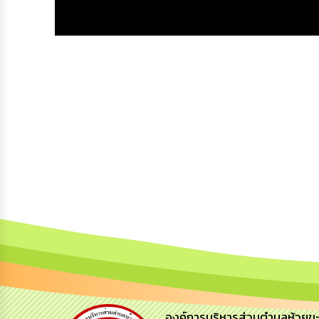
องค์การบริหารส่วนตำบลห้วยข