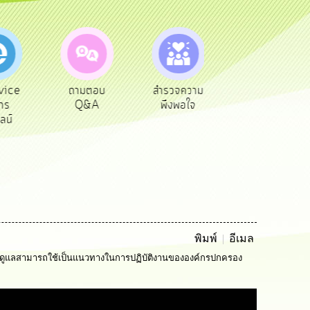
vice
ถามตอบ
สำรวจความ
ผู้รับเบีย
าร
Q&A
พึงพอใจ
ยังชีพ
ลน์
พิมพ์
อีเมล
้กํากับดูแลสามารถใช้เป็นแนวทางในการปฏิบัติงานขององค์กรปกครอง