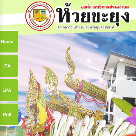
ก
9
9
จ