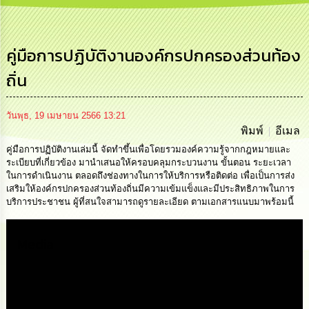
การ
บริหาร
งาน
คู่มือการปฏิบัติงานองค์กรปกครองส่วนท้อง
ถิ่น
การ
ส่ง
เสริม
ความ
วันพุธ, 19 เมษายน 2566 13:21
โปร่งใส
พิมพ์
อีเมล
คู่มือการปฏิบัติงานเล่มนี้ จัดทำขึ้นเพื่อโดยรวมองค์ความรู้จากกฎหมายและ
การ
ระเบียบที่เกี่ยวข้อง มานำเสนอให้ครอบคลุมกระบวนงาน ขั้นตอน ระยะเวลา
จัด
ในการดำเนินงาน ตลอดถึงช่องทางในการให้บริการหรือติดต่อ เพื่อเป็นการส่ง
ซื้อ
เสริมให้องค์กรปกครองส่วนท้องถิ่นมีความเข้มแข็งและมีประสิทธิภาพในการ
จัด
บริการประชาชน ผู้ที่สนใจสามารถดูรายละเอียด ตามเอกสารแนบมาพร้อมนี้
จ้าง
Media
การ
เงิน
การ
คลัง