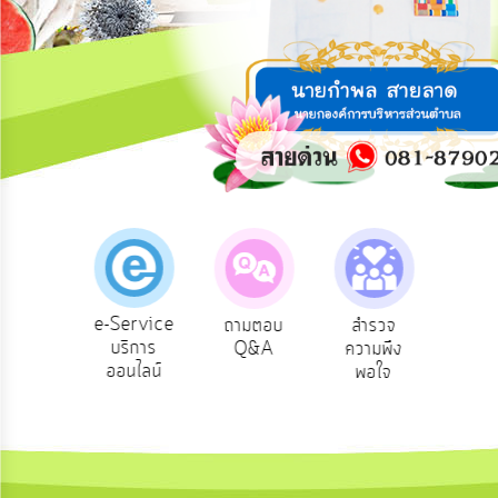
การ
ปฏิสัมพันธ์
ข้อมูล
รับ
ฟัง
ความ
คิด
เห็น
แผน
ยุทธศาสตร์/
แผน
e-Service
องเรียน
ถามตอบ
สำรวจ
ผู้รั
พัฒนา
บริการ
รบริหาร
Q&A
ความพึง
ยัง
ออนไลน์
ัพยากร
พอใจ
การ
บุคคล
บริหาร/
พัฒนา
ทรัพยากร
บุคคล