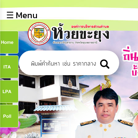
×
☰ Menu
lose
หน้า
หลัก
ข้อมูล
ก
พื้น
ฐาน
9
บุคลากร
ข่าว
ประชาสัมพันธ์
9
การ
เปิด
เผย
จ
ข้อมูล
สาธารณะ
OIT