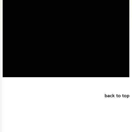
นโยบาย
No
Gift
Policy
การ
ดำเนิน
การ
เพื่อ
ป้องกัน
การ
ทุจริต
มาตรการ
ส่ง
เสริม
back to top
คุณธรรม
และ
ความ
โปร่งใส
ร้อง