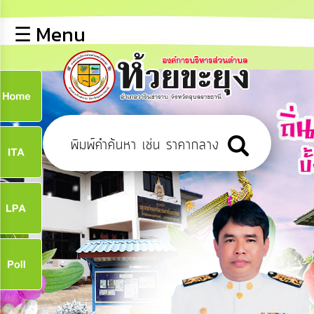
×
☰ Menu
lose
หน้า
หลัก
ข้อมูล
ก
พื้น
ฐาน
9
บุคลากร
ข่าว
ประชาสัมพันธ์
9
การ
เปิด
เผย
จ
ข้อมูล
สาธารณะ
OIT