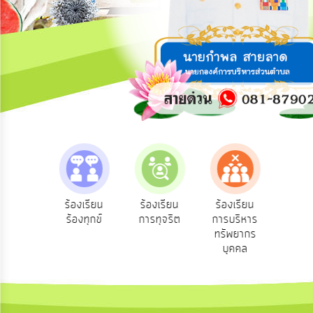
การ
ปฏิสัมพันธ์
ข้อมูล
รับ
ฟัง
ความ
คิด
เห็น
แผน
ยุทธศาสตร์/
แผน
e-Se
ฟังความ
ร้องเรียน
ร้องเรียน
ร้องเรียน
พัฒนา
บริ
ิดเห็น
ร้องทุกข์
การทุจริต
การบริหาร
ออน
ระชาชน
ทรัพยากร
การ
บุคคล
บริหาร/
พัฒนา
ทรัพยากร
บุคคล