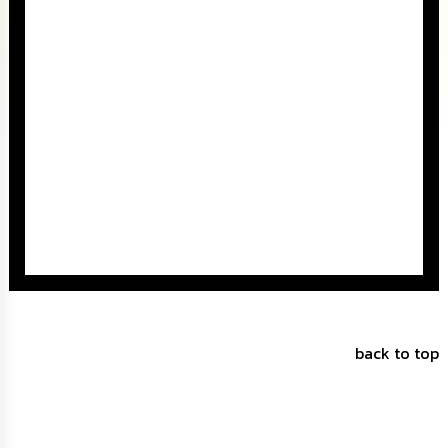
นโยบาย
No
Gift
Policy
การ
ดำเนิน
การ
เพื่อ
ป้องกัน
การ
ทุจริต
มาตรการ
ส่ง
เสริม
คุณธรรม
back to top
และ
ความ
โปร่งใส
ร้อง