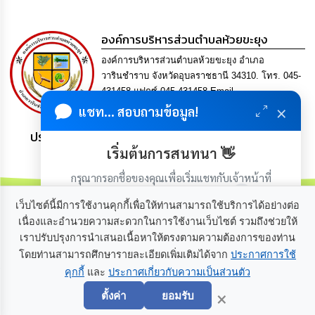
เรียน
ร้อง
ทุกข์
องค์การบริหารส่วนตำบลห้วยขะยุง
องค์การบริหารส่วนตำบลห้วยขะยุง อำเภอ
e-
วารินชำราบ จังหวัดอุบลราชธานี 34310. โทร. 045-
Service
431458 แฟกซ์ 045-431458 Email
×
saraban@huaikhayung.go.th
แชท... สอบถามข้อมูล!
กิจการ
สภา
ประชาชน มีภูมิคุ้มกัน พึ่งพาตนเอง พอเพียง เป็นสุข
เริ่มต้นการสนทนา 👋
กิจการ
กรุณากรอกชื่อของคุณเพื่อเริ่มแชทกับเจ้าหน้าที่
สภา
(เฉพาะในวันเวลาราชการ)
เว็บไซต์นี้มีการใช้งานคุกกี้เพื่อให้ท่านสามารถใช้บริการได้อย่างต่อ
ท้อง
เนื่องและอำนวยความสะดวกในการใช้งานเว็บไซต์ รวมถึงช่วยให้
ถิ่น
เราปรับปรุงการนำเสนอเนื้อหาให้ตรงตามความต้องการของท่าน
เกี่ยวกับเรา
ติดต่อเรา
ของ
โดยท่านสามารถศึกษารายละเอียดเพิ่มเติมได้จาก
ประกาศการใช้
เรา
คุกกี้
และ
ประกาศเกี่ยวกับความเป็นส่วนตัว
เริ่มแชท
×
การ
ตั้งค่า
ยอมรับ
จัดการ