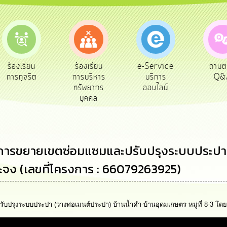
e-Service
ร้องเรียน
ถามตอบ
สำรวจ
บริการ
การบริหาร
Q&A
พึงพ
ออนไลน์
ทรัพยากร
บุคคล
การขยายเขตซ่อมแซมและปรับปรุงระบบประปา (
จาะจง (เลขที่โครงการ : 66079263925)
ุงระบบประปา (วางท่อเมนต์ประปา) บ้านน้ำคำ-บ้านอุดมเกษตร หมู่ที่ 8-3 โดยว