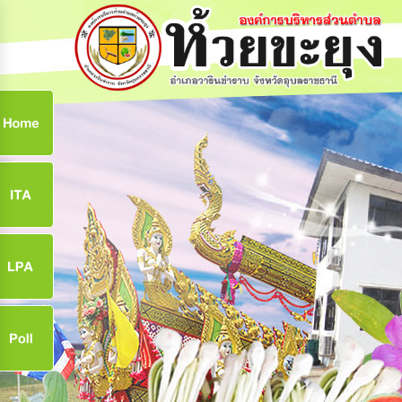
ก
9
9
จ