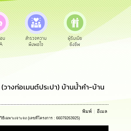
ความ
ผู้รับเบีย
ประเมินภาษี
ทะเบียน
อใจ
ยังชีพ
ท้องถิ่น
พาณิชย์
วางท่อเมนต์ประปา) บ้านน้ำคำ-บ้าน
พิมพ์
อีเมล
ิธีเฉพาะเจาะจง (เลขที่โครงการ : 66079263925)