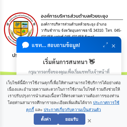
เรียน
ร้อง
ทุกข์
องค์การบริหารส่วนตำบลห้วยขะยุง
องค์การบริหารส่วนตำบลห้วยขะยุง อำเภอ
e-
วารินชำราบ จังหวัดอุบลราชธานี 34310. โทร. 045-
Service
431458 แฟกซ์ 045-431458 Email
×
saraban@huaikhayung.go.th
แชท... สอบถามข้อมูล!
กิจการ
สภา
ประชาชน มีภูมิคุ้มกัน พึ่งพาตนเอง พอเพียง เป็นสุข
เริ่มต้นการสนทนา 👋
กิจการ
กรุณากรอกชื่อของคุณเพื่อเริ่มแชทกับเจ้าหน้าที่
สภา
(เฉพาะในวันเวลาราชการ)
เว็บไซต์นี้มีการใช้งานคุกกี้เพื่อให้ท่านสามารถใช้บริการได้อย่างต่อ
ท้อง
เนื่องและอำนวยความสะดวกในการใช้งานเว็บไซต์ รวมถึงช่วยให้
ถิ่น
เราปรับปรุงการนำเสนอเนื้อหาให้ตรงตามความต้องการของท่าน
เกี่ยวกับเรา
ติดต่อเรา
ของ
โดยท่านสามารถศึกษารายละเอียดเพิ่มเติมได้จาก
ประกาศการใช้
เรา
คุกกี้
และ
ประกาศเกี่ยวกับความเป็นส่วนตัว
เริ่มแชท
×
การ
ตั้งค่า
ยอมรับ
จัดการ