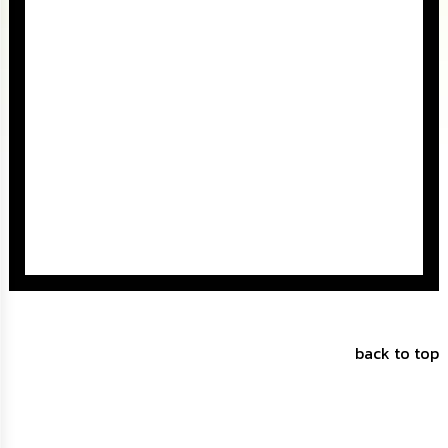
นโยบาย
No
Gift
Policy
การ
ดำเนิน
การ
เพื่อ
ป้องกัน
การ
ทุจริต
มาตรการ
ส่ง
เสริม
คุณธรรม
back to top
และ
ความ
โปร่งใส
ร้อง