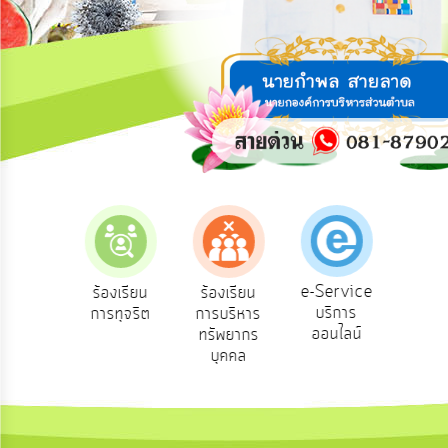
การ
ปฏิสัมพันธ์
ข้อมูล
รับ
ฟัง
ความ
คิด
เห็น
แผน
ยุทธศาสตร์/
แผน
e-Service
ร้องเรียน
ร้องเรียน
ถามตอบ
พัฒนา
บริการ
การทุจริต
การบริหาร
Q&A
ออนไลน์
ทรัพยากร
การ
บุคคล
บริหาร/
พัฒนา
ทรัพยากร
บุคคล