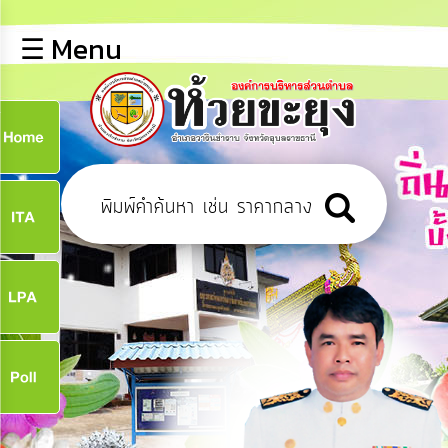
×
☰ Menu
lose
หน้า
หลัก
ข้อมูล
ก
พื้น
ฐาน
9
บุคลากร
ข่าว
ประชาสัมพันธ์
9
การ
เปิด
เผย
จ
ข้อมูล
สาธารณะ
OIT