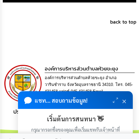
เรียน
ร้อง
ทุกข์
back to top
e-
Service
กิจการ
สภา
องค์การบริหารส่วนตำบลห้วยขะยุง
กิจการ
องค์การบริหารส่วนตำบลห้วยขะยุง อำเภอ
สภา
วารินชำราบ จังหวัดอุบลราชธานี 34310. โทร. 045-
431458 แฟกซ์ 045-431458 Email
ท้อง
×
saraban@huaikhayung.go.th
แชท... สอบถามข้อมูล!
ถิ่น
ของ
ประชาชน มีภูมิคุ้มกัน พึ่งพาตนเอง พอเพียง เป็นสุข
เรา
เริ่มต้นการสนทนา 👋
การ
กรุณากรอกชื่อของคุณเพื่อเริ่มแชทกับเจ้าหน้าที่
จัดการ
(เฉพาะในวันเวลาราชการ)