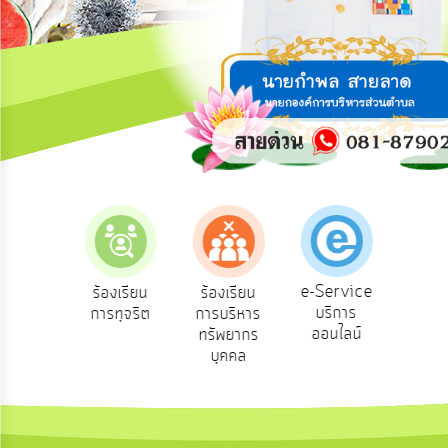
การ
ปฏิสัมพันธ์
ข้อมูล
รับ
ฟัง
ความ
คิด
เห็น
แผน
ยุทธศาสตร์/
แผน
e-Service
องเรียน
ร้องเรียน
ร้องเรียน
ถาม
พัฒนา
บริการ
องทุกข์
การทุจริต
การบริหาร
Q
ออนไลน์
ทรัพยากร
การ
บุคคล
บริหาร/
พัฒนา
ทรัพยากร
บุคคล