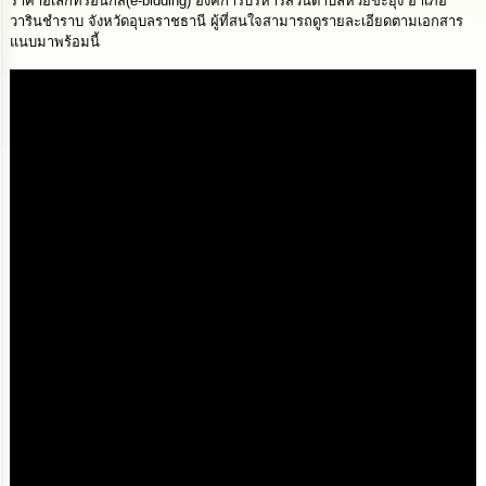
ราคาอิเล็กทรอนิกส์(e-bidding) องค์การบริหารส่วนตำบลห้วยขะยุง อำเภอ
นโยบาย
วารินชำราบ จังหวัดอุบลราชธานี ผู้ที่สนใจสามารถดูรายละเอียดตามเอกสาร
No
แนบมาพร้อมนี้
Gift
Policy
Media
การ
ดำเนิน
การ
เพื่อ
ป้องกัน
การ
ทุจริต
มาตรการ
ส่ง
เสริม
คุณธรรม
และ
ความ
โปร่งใส
ร้อง