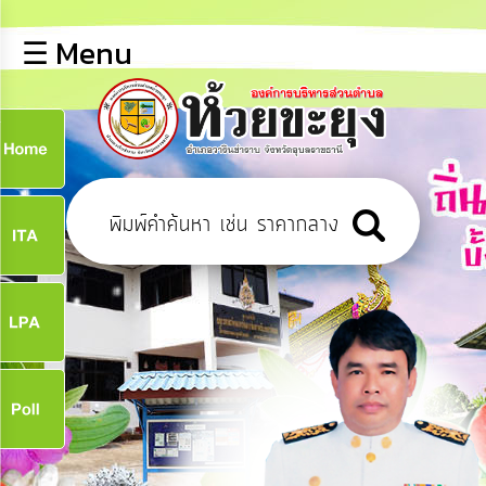
×
☰ Menu
lose
หน้า
หลัก
ข้อมูล
ก
พื้น
ฐาน
9
บุคลากร
ข่าว
ประชาสัมพันธ์
9
การ
เปิด
เผย
จ
ข้อมูล
สาธารณะ
OIT